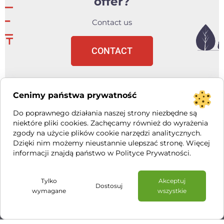
offer?
Contact us
CONTACT
Cenimy państwa prywatność
WE LOVE IT LLC
Do poprawnego działania naszej strony niezbędne są
REGON: 369040870, NIP: PL7010792408
niektóre pliki cookies. Zachęcamy również do wyrażenia
ŻELAZNA 59 office 5.8 / 00-848 WARSAW / POLAND
zgody na użycie plików cookie narzędzi analitycznych.
Dzięki nim możemy nieustannie ulepszać stronę. Więcej
All rights reserved 2021
informacji znajdą państwo w Polityce Prywatności.
This website uses cookies to provide services at the highest
Cookies policy
level. Further use of the site means that you agree to their
Tylko
Akceptuj
Dostosuj
Privacy policy
use.
wymagane
wszystkie
Agree
Neve
| Powered by
WordPress